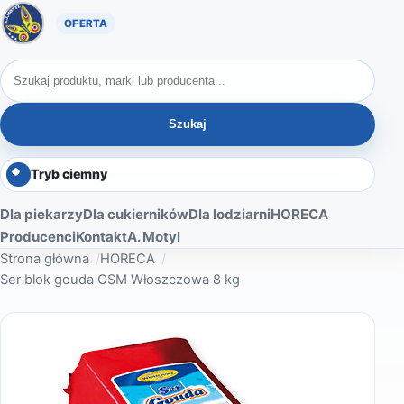
Oferta A. Motyl
Szukaj produktów
Szukaj
Tryb ciemny
Dla piekarzy
Dla cukierników
Dla lodziarni
HORECA
Producenci
Kontakt
A. Motyl
Strona główna
HORECA
Ser blok gouda OSM Włoszczowa 8 kg