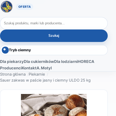
Oferta A. Motyl
Szukaj produktów
Szukaj
Tryb ciemny
Dla piekarzy
Dla cukierników
Dla lodziarni
HORECA
Producenci
Kontakt
A. Motyl
Strona główna
Piekarnie
Sauer zakwas w paście jasny i ciemny ULDO 25 kg