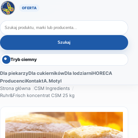
Oferta A. Motyl
Szukaj produktów
Szukaj
Tryb ciemny
Dla piekarzy
Dla cukierników
Dla lodziarni
HORECA
Producenci
Kontakt
A. Motyl
Strona główna
CSM Ingredients
Ruhr&Frisch koncentrat CSM 25 kg