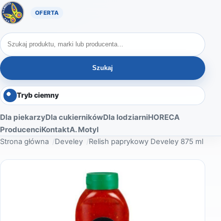
Oferta A. Motyl
Szukaj produktów
Szukaj
Tryb ciemny
Dla piekarzy
Dla cukierników
Dla lodziarni
HORECA
Producenci
Kontakt
A. Motyl
Strona główna
Develey
Relish paprykowy Develey 875 ml