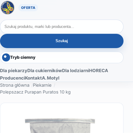
Oferta A. Motyl
Szukaj produktów
Szukaj
Tryb ciemny
Dla piekarzy
Dla cukierników
Dla lodziarni
HORECA
Producenci
Kontakt
A. Motyl
Strona główna
Piekarnie
Polepszacz Purapan Puratos 10 kg