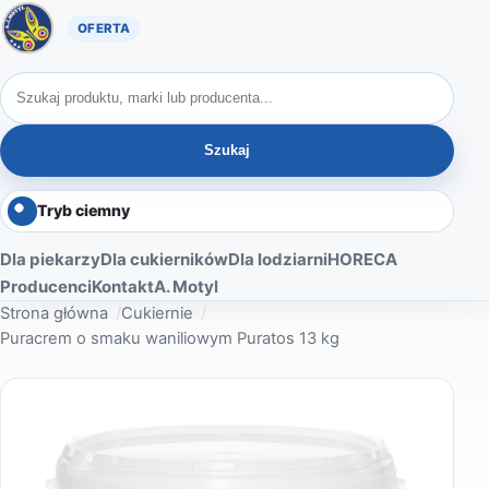
Oferta A. Motyl
Szukaj produktów
Szukaj
Tryb ciemny
Dla piekarzy
Dla cukierników
Dla lodziarni
HORECA
Producenci
Kontakt
A. Motyl
Strona główna
Cukiernie
Puracrem o smaku waniliowym Puratos 13 kg