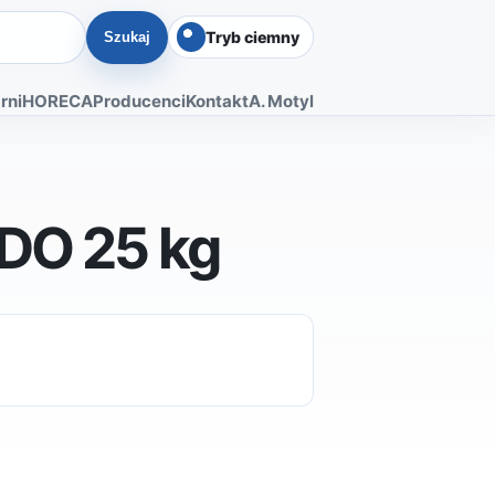
Tryb ciemny
Szukaj
rni
HORECA
Producenci
Kontakt
A. Motyl
LDO 25 kg