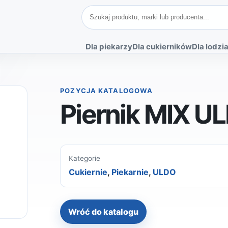
Szukaj produktów
Dla piekarzy
Dla cukierników
Dla lodzia
POZYCJA KATALOGOWA
Piernik MIX U
Kategorie
Cukiernie
,
Piekarnie
,
ULDO
Wróć do katalogu