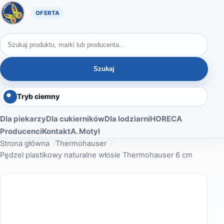
Oferta A. Motyl
Szukaj produktów
Szukaj
Tryb ciemny
Dla piekarzy
Dla cukierników
Dla lodziarni
HORECA
Producenci
Kontakt
A. Motyl
Strona główna
Thermohauser
Pędzel plastikowy naturalne włosie Thermohauser 6 cm