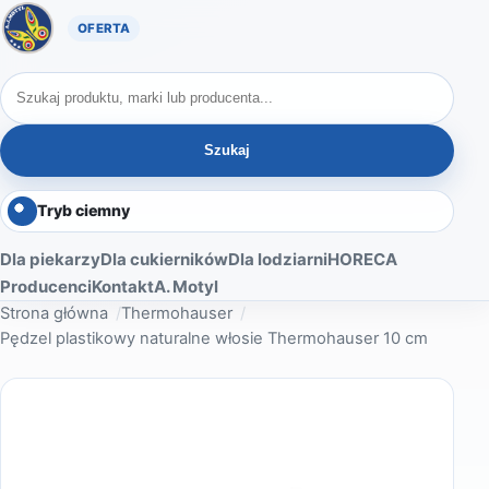
Oferta A. Motyl
Szukaj produktów
Szukaj
Tryb ciemny
Dla piekarzy
Dla cukierników
Dla lodziarni
HORECA
Producenci
Kontakt
A. Motyl
Strona główna
Thermohauser
Pędzel plastikowy naturalne włosie Thermohauser 10 cm