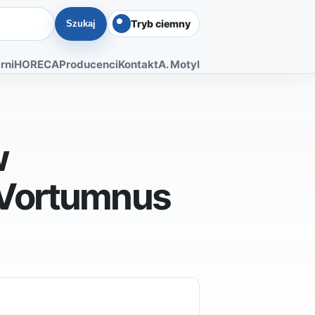
Tryb ciemny
Szukaj
rni
HORECA
Producenci
Kontakt
A. Motyl
w
Vortumnus