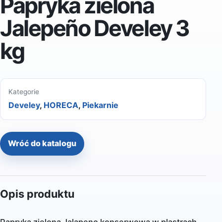
Papryka zielona
Jalepeño Develey 3
kg
Kategorie
Develey
,
HORECA
,
Piekarnie
Wróć do katalogu
Opis produktu
Papryka zielona Jalapeno konserwowa w plastrach.