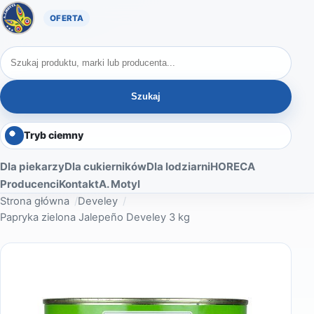
Oferta A. Motyl
Szukaj produktów
Szukaj
Tryb ciemny
Dla piekarzy
Dla cukierników
Dla lodziarni
HORECA
Producenci
Kontakt
A. Motyl
Strona główna
Develey
Papryka zielona Jalepeño Develey 3 kg