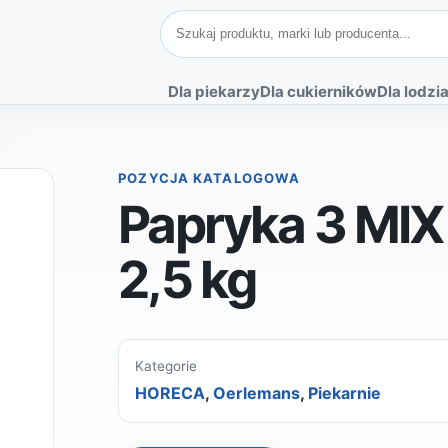
Szukaj produktów
Dla piekarzy
Dla cukierników
Dla lodzia
POZYCJA KATALOGOWA
Papryka 3 MI
2,5 kg
Kategorie
HORECA
,
Oerlemans
,
Piekarnie