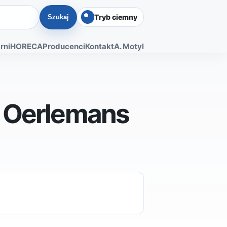
Tryb ciemny
Szukaj
rni
HORECA
Producenci
Kontakt
A. Motyl
X Oerlemans