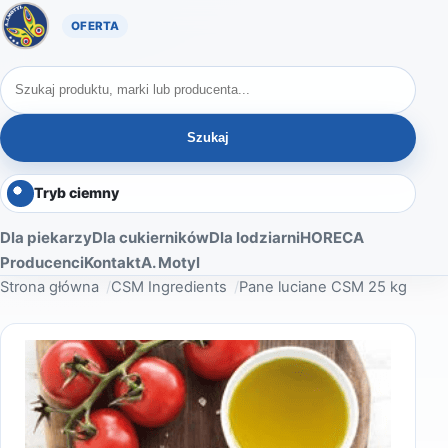
Oferta A. Motyl
Szukaj produktów
Szukaj
Tryb ciemny
Dla piekarzy
Dla cukierników
Dla lodziarni
HORECA
Producenci
Kontakt
A. Motyl
Strona główna
CSM Ingredients
Pane luciane CSM 25 kg