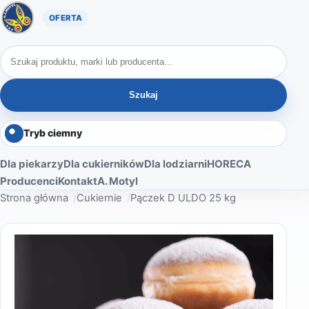
Oferta A. Motyl
Szukaj produktów
Szukaj
Tryb ciemny
Dla piekarzy
Dla cukierników
Dla lodziarni
HORECA
Producenci
Kontakt
A. Motyl
Strona główna
Cukiernie
Pączek D ULDO 25 kg