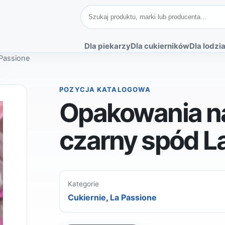
Szukaj produktów
Dla piekarzy
Dla cukierników
Dla lodzia
 Passione
POZYCJA KATALOGOWA
Opakowania na
czarny spód L
Kategorie
Cukiernie
,
La Passione