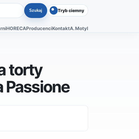
Tryb ciemny
Szukaj
rni
HORECA
Producenci
Kontakt
A. Motyl
 torty
a Passione