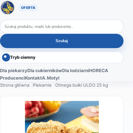
Oferta A. Motyl
Szukaj produktów
Szukaj
Tryb ciemny
Dla piekarzy
Dla cukierników
Dla lodziarni
HORECA
Producenci
Kontakt
A. Motyl
Strona główna
Piekarnie
O!mega bułki ULDO 25 kg