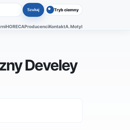
Tryb ciemny
Szukaj
rni
HORECA
Producenci
Kontakt
A. Motyl
zny Develey