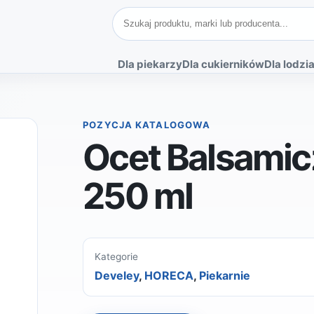
Szukaj produktów
Dla piekarzy
Dla cukierników
Dla lodzia
POZYCJA KATALOGOWA
Ocet Balsamic
250 ml
Kategorie
Develey
,
HORECA
,
Piekarnie