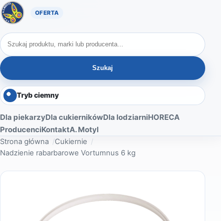
Oferta A. Motyl
Szukaj produktów
Szukaj
Tryb ciemny
Dla piekarzy
Dla cukierników
Dla lodziarni
HORECA
Producenci
Kontakt
A. Motyl
Strona główna
Cukiernie
Nadzienie rabarbarowe Vortumnus 6 kg