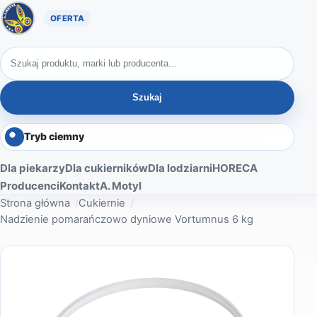
Oferta A. Motyl
Szukaj produktów
Szukaj
Tryb ciemny
Dla piekarzy
Dla cukierników
Dla lodziarni
HORECA
Producenci
Kontakt
A. Motyl
Strona główna
Cukiernie
Nadzienie pomarańczowo dyniowe Vortumnus 6 kg