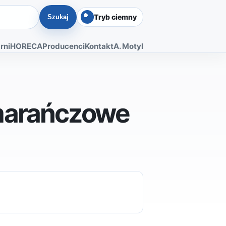
Tryb ciemny
Szukaj
rni
HORECA
Producenci
Kontakt
A. Motyl
marańczowe