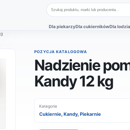
Szukaj produktów
Dla piekarzy
Dla cukierników
Dla lodzia
kg
POZYCJA KATALOGOWA
Nadzienie po
Kandy 12 kg
Kategorie
Cukiernie
,
Kandy
,
Piekarnie