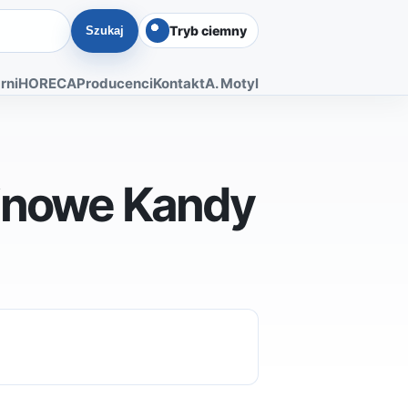
Tryb ciemny
Szukaj
rni
HORECA
Producenci
Kontakt
A. Motyl
linowe Kandy