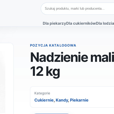
Szukaj produktów
Dla piekarzy
Dla cukierników
Dla lodzia
POZYCJA KATALOGOWA
Nadzienie ma
12 kg
Kategorie
Cukiernie
,
Kandy
,
Piekarnie