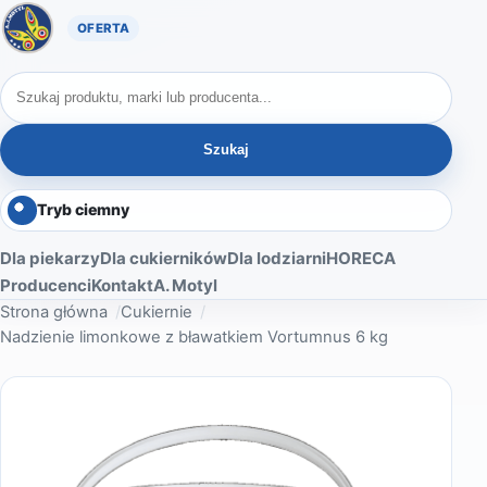
Oferta A. Motyl
Szukaj produktów
Szukaj
Tryb ciemny
Dla piekarzy
Dla cukierników
Dla lodziarni
HORECA
Producenci
Kontakt
A. Motyl
Strona główna
Cukiernie
Nadzienie limonkowe z bławatkiem Vortumnus 6 kg