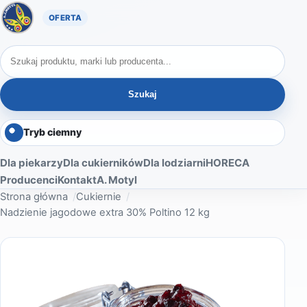
Oferta A. Motyl
Szukaj produktów
Szukaj
Tryb ciemny
Dla piekarzy
Dla cukierników
Dla lodziarni
HORECA
Producenci
Kontakt
A. Motyl
Strona główna
Cukiernie
Nadzienie jagodowe extra 30% Poltino 12 kg