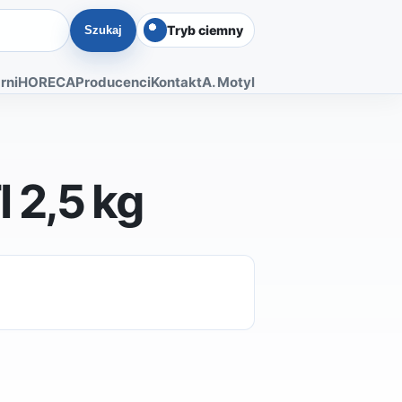
Tryb ciemny
Szukaj
rni
HORECA
Producenci
Kontakt
A. Motyl
 2,5 kg