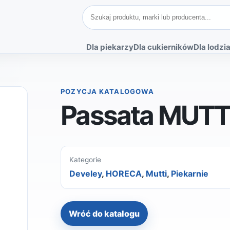
Szukaj produktów
Dla piekarzy
Dla cukierników
Dla lodzia
POZYCJA KATALOGOWA
Passata MUTTI
Kategorie
Develey
,
HORECA
,
Mutti
,
Piekarnie
Wróć do katalogu