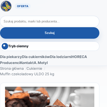
Oferta A. Motyl
Szukaj produktów
Szukaj
Tryb ciemny
Dla piekarzy
Dla cukierników
Dla lodziarni
HORECA
Producenci
Kontakt
A. Motyl
Strona główna
Cukiernie
Muffin czekoladowy ULDO 25 kg