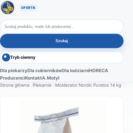
Oferta A. Motyl
Szukaj produktów
Szukaj
Tryb ciemny
Dla piekarzy
Dla cukierników
Dla lodziarni
HORECA
Producenci
Kontakt
A. Motyl
Strona główna
Piekarnie
Molderator Nordic Puratos 14 kg