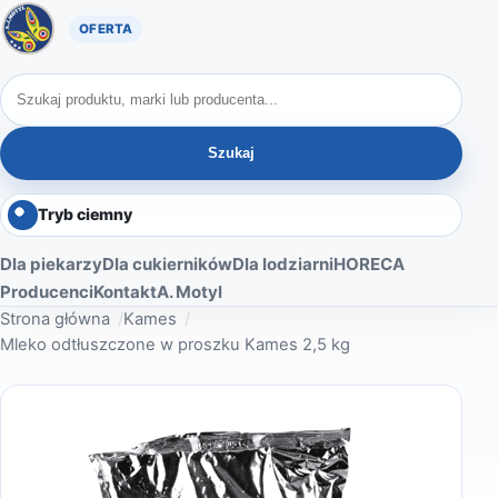
Oferta A. Motyl
Szukaj produktów
Szukaj
Tryb ciemny
Dla piekarzy
Dla cukierników
Dla lodziarni
HORECA
Producenci
Kontakt
A. Motyl
Strona główna
Kames
Mleko odtłuszczone w proszku Kames 2,5 kg