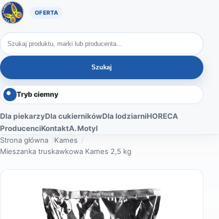
Oferta A. Motyl
Szukaj produktów
Szukaj
Tryb ciemny
Dla piekarzy
Dla cukierników
Dla lodziarni
HORECA
Producenci
Kontakt
A. Motyl
Strona główna
Kames
Mieszanka truskawkowa Kames 2,5 kg