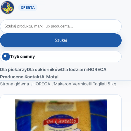
Oferta A. Motyl
Szukaj produktów
Szukaj
Tryb ciemny
Dla piekarzy
Dla cukierników
Dla lodziarni
HORECA
Producenci
Kontakt
A. Motyl
Strona główna
HORECA
Makaron Vermicelli Tagliati 5 kg