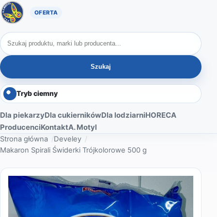
Oferta A. Motyl
Szukaj produktów
Szukaj
Tryb ciemny
Dla piekarzy
Dla cukierników
Dla lodziarni
HORECA
Producenci
Kontakt
A. Motyl
Strona główna
Develey
Makaron Spirali Świderki Trójkolorowe 500 g