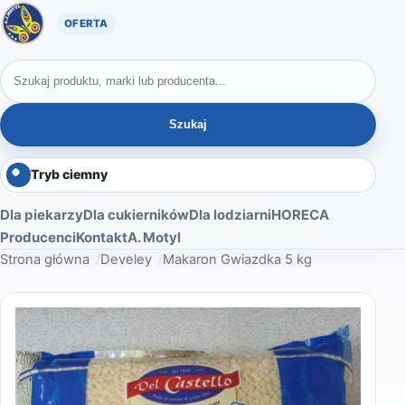
Oferta A. Motyl
Szukaj produktów
Szukaj
Tryb ciemny
Dla piekarzy
Dla cukierników
Dla lodziarni
HORECA
Producenci
Kontakt
A. Motyl
Strona główna
Develey
Makaron Gwiazdka 5 kg