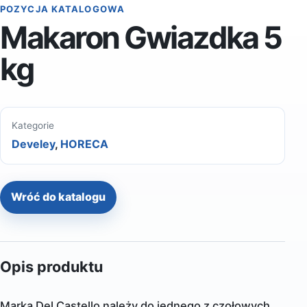
POZYCJA KATALOGOWA
Makaron Gwiazdka 5
kg
Kategorie
Develey
,
HORECA
Wróć do katalogu
Opis produktu
Marka Del Castello należy do jednego z czołowych