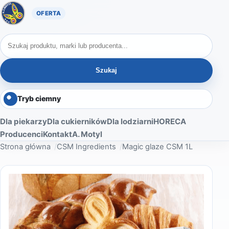
Oferta A. Motyl
Szukaj produktów
Szukaj
Tryb ciemny
Dla piekarzy
Dla cukierników
Dla lodziarni
HORECA
Producenci
Kontakt
A. Motyl
Strona główna
CSM Ingredients
Magic glaze CSM 1L