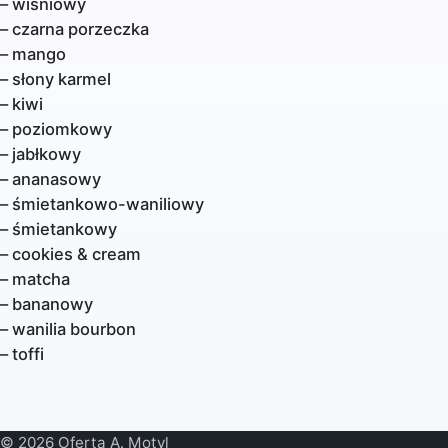
– wiśniowy
– czarna porzeczka
– mango
– słony karmel
– kiwi
– poziomkowy
– jabłkowy
– ananasowy
– śmietankowo-waniliowy
– śmietankowy
– cookies & cream
– matcha
– bananowy
– wanilia bourbon
– toffi
© 2026 Oferta A. Motyl