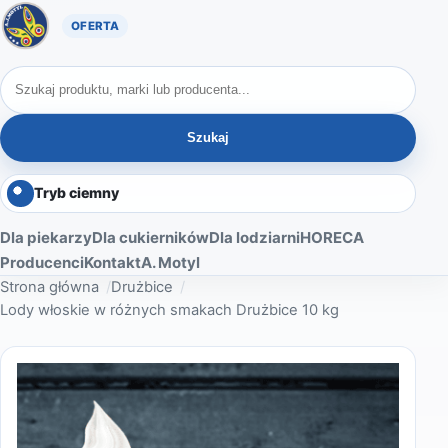
Oferta A. Motyl
Szukaj produktów
Szukaj
Tryb ciemny
Dla piekarzy
Dla cukierników
Dla lodziarni
HORECA
Producenci
Kontakt
A. Motyl
Strona główna
Drużbice
Lody włoskie w różnych smakach Drużbice 10 kg