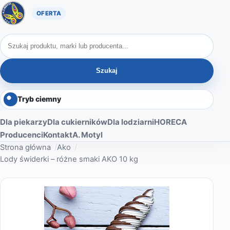
Oferta A. Motyl
Szukaj produktów
Szukaj
Tryb ciemny
Dla piekarzy
Dla cukierników
Dla lodziarni
HORECA
Producenci
Kontakt
A. Motyl
Strona główna
Ako
Lody świderki – różne smaki AKO 10 kg