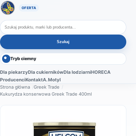
Oferta A. Motyl
Szukaj produktów
Szukaj
Tryb ciemny
Dla piekarzy
Dla cukierników
Dla lodziarni
HORECA
Producenci
Kontakt
A. Motyl
Strona główna
Greek Trade
Kukurydza konserwowa Greek Trade 400ml