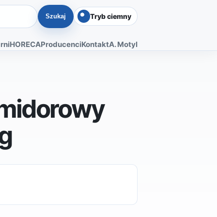
Tryb ciemny
Szukaj
rni
HORECA
Producenci
Kontakt
A. Motyl
omidorowy
g