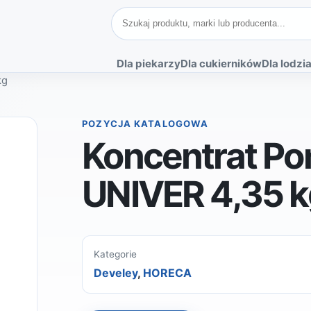
Szukaj produktów
Dla piekarzy
Dla cukierników
Dla lodzia
kg
POZYCJA KATALOGOWA
Koncentrat P
UNIVER 4,35 k
Kategorie
Develey
,
HORECA