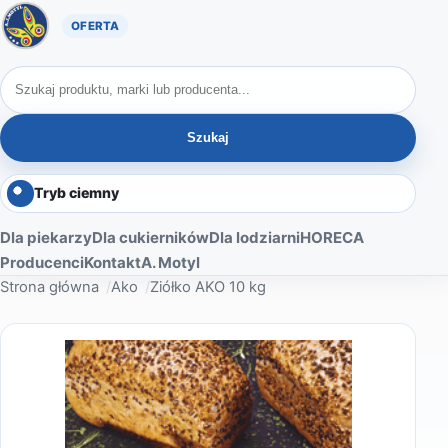
Oferta A. Motyl
Szukaj produktów
Szukaj
Tryb ciemny
Dla piekarzy
Dla cukierników
Dla lodziarni
HORECA
Producenci
Kontakt
A. Motyl
Strona główna
Ako
Ziółko AKO 10 kg