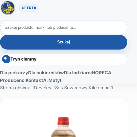
Oferta A. Motyl
Szukaj produktów
Szukaj
Tryb ciemny
Dla piekarzy
Dla cukierników
Dla lodziarni
HORECA
Producenci
Kontakt
A. Motyl
Strona główna
Develey
Sos Sezamowy Kikkoman 1 l