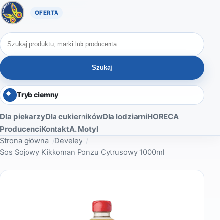
Oferta A. Motyl
Szukaj produktów
Szukaj
Tryb ciemny
Dla piekarzy
Dla cukierników
Dla lodziarni
HORECA
Producenci
Kontakt
A. Motyl
Strona główna
Develey
Sos Sojowy Kikkoman Ponzu Cytrusowy 1000ml