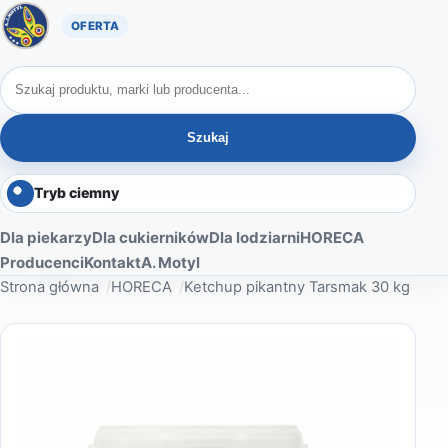
Oferta A. Motyl
Szukaj produktów
Szukaj
Tryb ciemny
Dla piekarzy
Dla cukierników
Dla lodziarni
HORECA
Producenci
Kontakt
A. Motyl
Strona główna
HORECA
Ketchup pikantny Tarsmak 30 kg