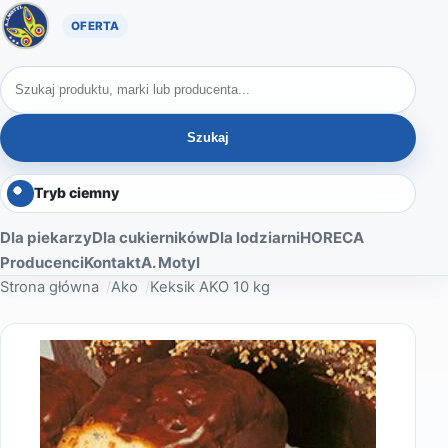
Oferta A. Motyl
Szukaj produktów
Szukaj
Tryb ciemny
Dla piekarzy
Dla cukierników
Dla lodziarni
HORECA
Producenci
Kontakt
A. Motyl
Strona główna
Ako
Keksik AKO 10 kg