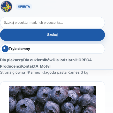
Oferta A. Motyl
Szukaj produktów
Szukaj
Tryb ciemny
Dla piekarzy
Dla cukierników
Dla lodziarni
HORECA
Producenci
Kontakt
A. Motyl
Strona główna
Kames
Jagoda pasta Kames 3 kg