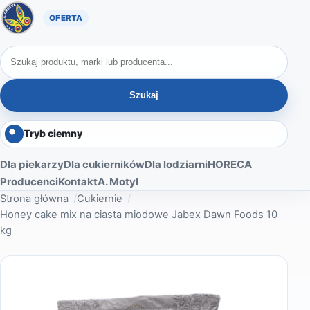
Oferta A. Motyl
Szukaj produktów
Szukaj
Tryb ciemny
Dla piekarzy
Dla cukierników
Dla lodziarni
HORECA
Producenci
Kontakt
A. Motyl
Strona główna
Cukiernie
Honey cake mix na ciasta miodowe Jabex Dawn Foods 10
kg