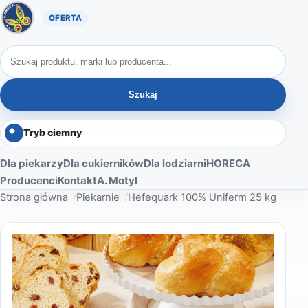
Oferta A. Motyl
Szukaj produktów
Szukaj
Tryb ciemny
Dla piekarzy
Dla cukierników
Dla lodziarni
HORECA
Producenci
Kontakt
A. Motyl
Strona główna
Piekarnie
Hefequark 100% Uniferm 25 kg