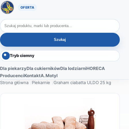
Oferta A. Motyl
Szukaj produktów
Szukaj
Tryb ciemny
Dla piekarzy
Dla cukierników
Dla lodziarni
HORECA
Producenci
Kontakt
A. Motyl
Strona główna
Piekarnie
Graham ciabatta ULDO 25 kg