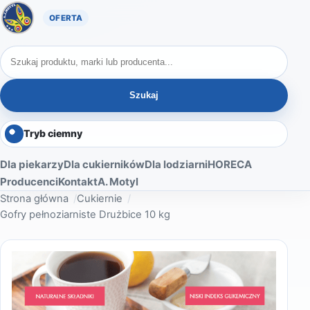
Oferta A. Motyl
Szukaj produktów
Szukaj
Tryb ciemny
Dla piekarzy
Dla cukierników
Dla lodziarni
HORECA
Producenci
Kontakt
A. Motyl
Strona główna
Cukiernie
Gofry pełnoziarniste Drużbice 10 kg