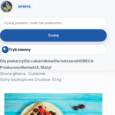
Oferta A. Motyl
Szukaj produktów
Szukaj
Tryb ciemny
Dla piekarzy
Dla cukierników
Dla lodziarni
HORECA
Producenci
Kontakt
A. Motyl
Strona główna
Cukiernie
Gofry biszkoptowe Drużbice 10 kg