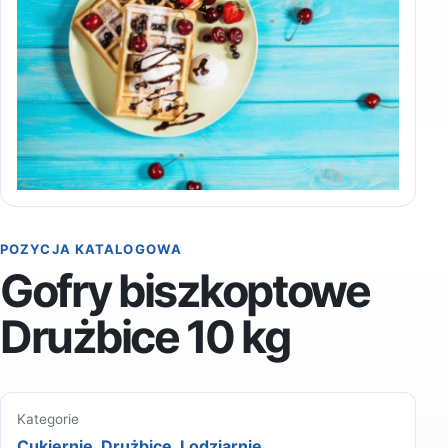
POZYCJA KATALOGOWA
Gofry biszkoptowe
Drużbice 10 kg
Kategorie
Cukiernie
,
Drużbice
,
Lodziarnie