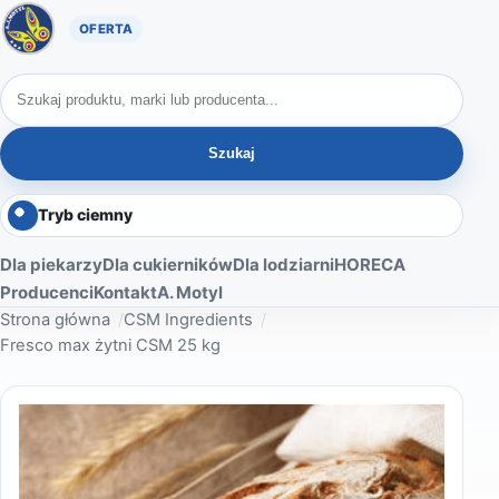
Oferta A. Motyl
Szukaj produktów
Szukaj
Tryb ciemny
Dla piekarzy
Dla cukierników
Dla lodziarni
HORECA
Producenci
Kontakt
A. Motyl
Strona główna
CSM Ingredients
Fresco max żytni CSM 25 kg