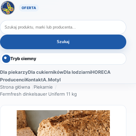
Oferta A. Motyl
Szukaj produktów
Szukaj
Tryb ciemny
Dla piekarzy
Dla cukierników
Dla lodziarni
HORECA
Producenci
Kontakt
A. Motyl
Strona główna
Piekarnie
Fermfresh dinkelsauer Uniferm 11 kg