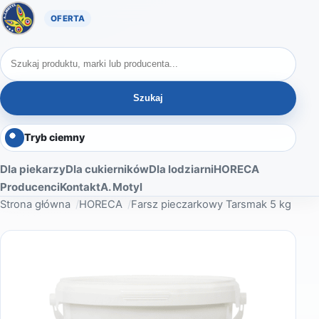
Oferta A. Motyl
Szukaj produktów
Szukaj
Tryb ciemny
Dla piekarzy
Dla cukierników
Dla lodziarni
HORECA
Producenci
Kontakt
A. Motyl
Strona główna
HORECA
Farsz pieczarkowy Tarsmak 5 kg